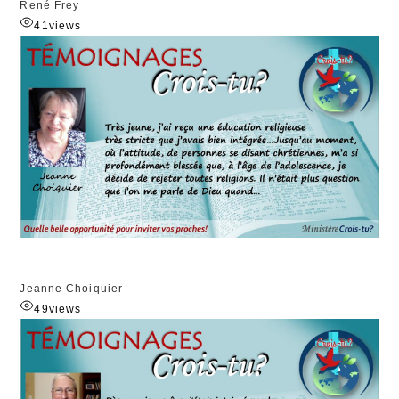
René Frey
41
views
Jeanne Choiquier
49
views