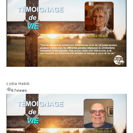
Lydia Habib
67
views