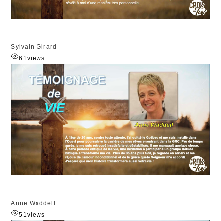
Sylvain Girard
61
views
Anne Waddell
51
views