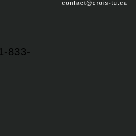
contact@crois-tu.ca
1-833-