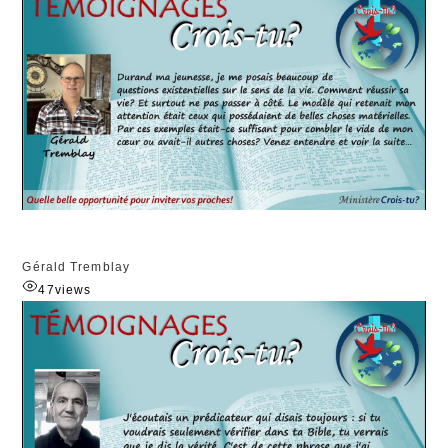
Gérald Tremblay
47
views