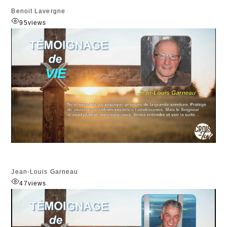
Benoit Lavergne
95
views
Jean-Louis Garneau
47
views