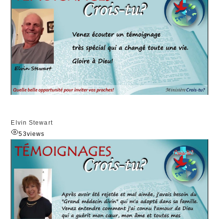
Elvin Stewart
53
views