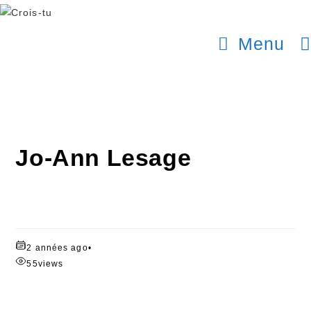
Menu
Jo-Ann Lesage
2 années ago
•
55
views