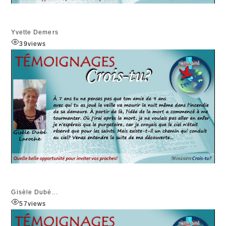
Yvette Demers
39
views
Gisèle Dubé...
57
views