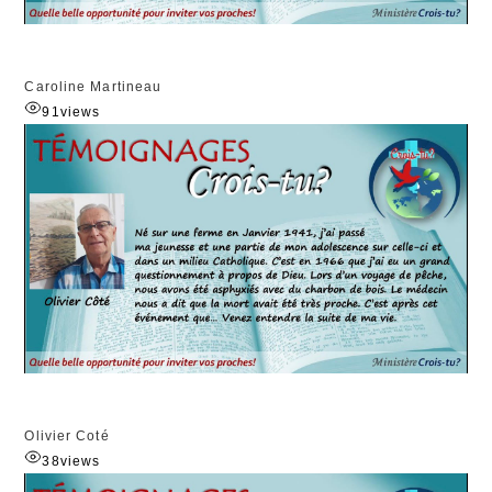
Caroline Martineau
91
views
Olivier Coté
38
views