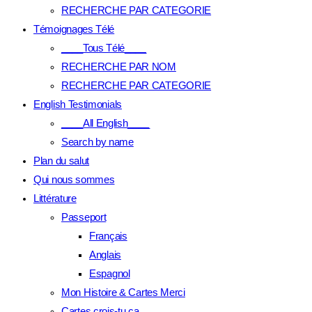
RECHERCHE PAR CATEGORIE
Témoignages Télé
____Tous Télé____
RECHERCHE PAR NOM
RECHERCHE PAR CATEGORIE
English Testimonials
____All English____
Search by name
Plan du salut
Qui nous sommes
Littérature
Passeport
Français
Anglais
Espagnol
Mon Histoire & Cartes Merci
Cartes crois-tu.ca