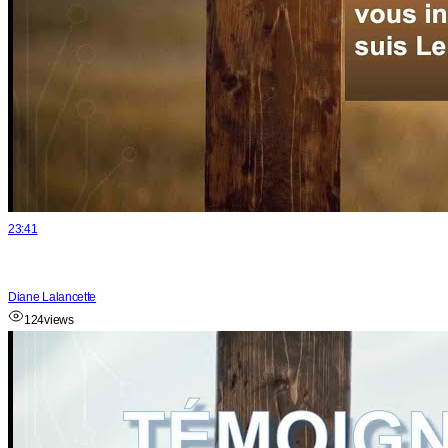
23:41
Diane Lalancette
124
views