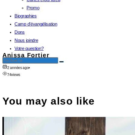
Promo
Biographies
Camp d’évangélisation
Dons
Nous joindre
Votre question?
Anissa Fortier
2 années ago
•
74
views
You may also like