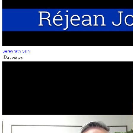
Sereyrath Srin
42
views