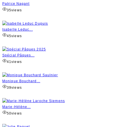
Patrice Nagant
35
views
Isabelle Leduc...
45
views
Spécial Pâques...
41
views
Monique Bouchard...
39
views
Marie-Hélène...
50
views