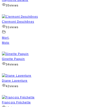
Raymond Béland
35
views
Clermont Deschênes
31
views
Mort
,
Moto
Ginette Paquin
34
views
Diane Laventure
42
views
François Fréchette