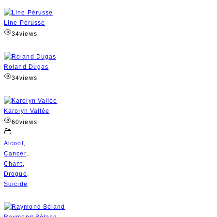
Line Pérusse
34
views
Roland Dugas
34
views
Karolyn Vallée
60
views
Alcool
,
Cancer
,
Chant
,
Drogue
,
Suicide