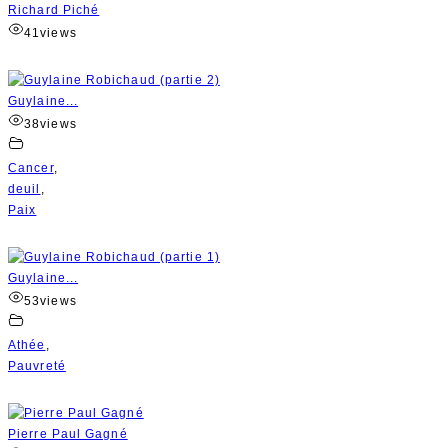
Richard Piché
41
views
Guylaine...
38
views
Cancer
,
deuil
,
Paix
Guylaine...
53
views
Athée
,
Pauvreté
Pierre Paul Gagné