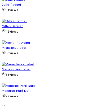
Julie Paquet
51
views
Gilles Bernier
42
views
Micheline Auger
50
views
Marie-Josée Lebel
66
views
Monique Paré Dutil
27
views