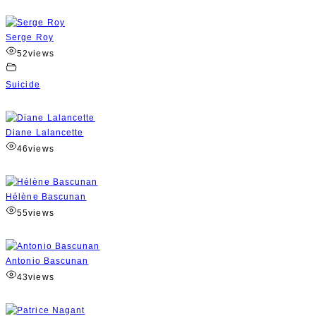
Serge Roy
52
views
Suicide
Diane Lalancette
46
views
Hélène Bascunan
55
views
Antonio Bascunan
43
views