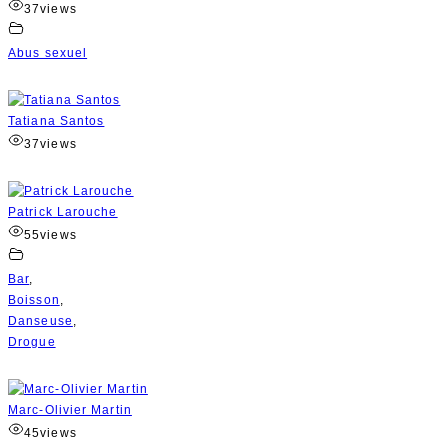
37
views
Abus sexuel
Tatiana Santos
37
views
Patrick Larouche
55
views
Bar
,
Boisson
,
Danseuse
,
Drogue
Marc-Olivier Martin
45
views