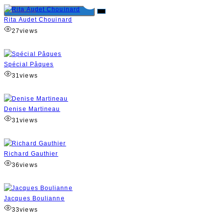
Rita Audet Chouinard
27
views
Spécial Pâques
31
views
Denise Martineau
31
views
Richard Gauthier
36
views
Jacques Boulianne
33
views