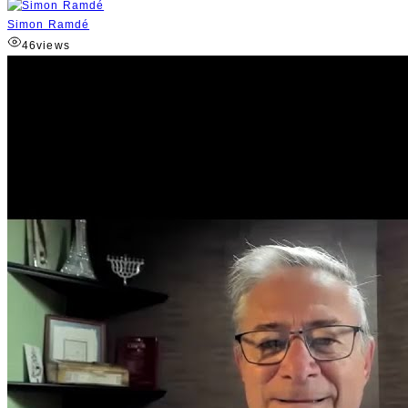
Simon Ramdé
46
views