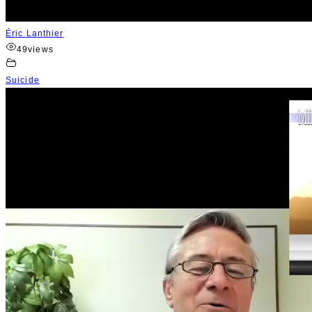
Éric Lanthier
49
views
Suicide