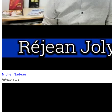
Michel Nadeau
34
views