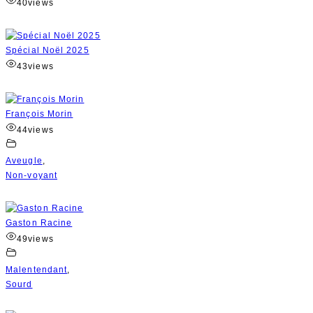
40
views
Spécial Noël 2025
43
views
François Morin
44
views
Aveugle
,
Non-voyant
Gaston Racine
49
views
Malentendant
,
Sourd