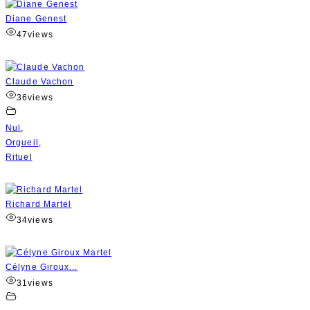
Diane Genest
47
views
Claude Vachon
36
views
Nul
,
Orgueil
,
Rituel
Richard Martel
34
views
Célyne Giroux...
31
views