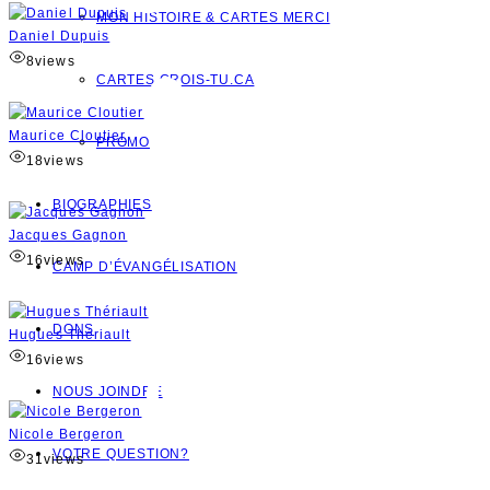
MON HISTOIRE & CARTES MERCI
Daniel Dupuis
8
views
CARTES CROIS-TU.CA
Maurice Cloutier
PROMO
18
views
BIOGRAPHIES
Jacques Gagnon
16
views
CAMP D’ÉVANGÉLISATION
DONS
Hugues Thériault
16
views
NOUS JOINDRE
Nicole Bergeron
VOTRE QUESTION?
31
views