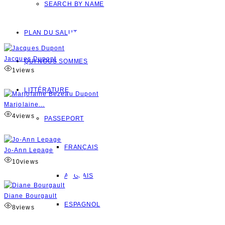
SEARCH BY NAME
PLAN DU SALUT
Jacques Dupont
QUI NOUS SOMMES
1
views
LITTÉRATURE
Marjolaine...
4
views
PASSEPORT
FRANÇAIS
Jo-Ann Lepage
10
views
ANGLAIS
Diane Bourgault
ESPAGNOL
8
views