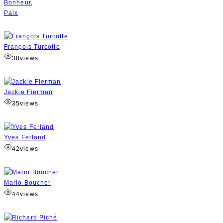
Bonheur
,
Paix
François Turcotte
38
views
Jackie Fierman
35
views
Yves Ferland
42
views
Mario Boucher
44
views