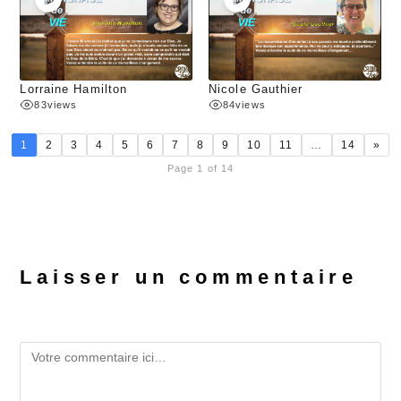
Lorraine Hamilton
Nicole Gauthier
83
views
84
views
1
2
3
4
5
6
7
8
9
10
11
…
14
»
Page 1 of 14
Laisser un commentaire