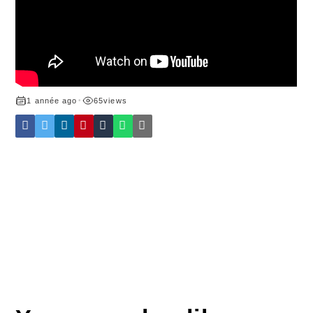
1 année ago
•
65
views