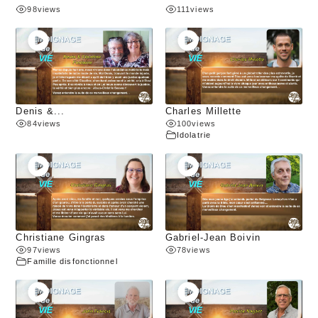
98
views
111
views
Denis &...
Charles Millette
84
views
100
views
Idolatrie
Christiane Gingras
Gabriel-Jean Boivin
97
views
78
views
Famille disfonctionnel