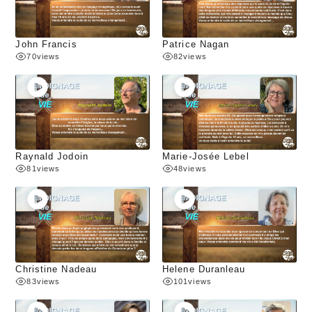
John Francis
Patrice Nagan
70
views
82
views
Raynald Jodoin
Marie-Josée Lebel
81
views
48
views
Christine Nadeau
Helene Duranleau
83
views
101
views