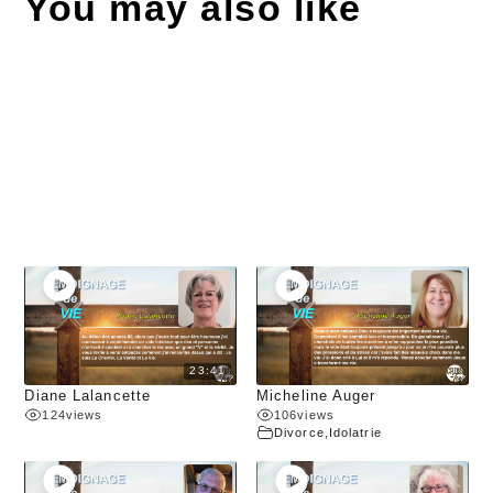
You may also like
23:41
Diane Lalancette
Micheline Auger
124
views
106
views
Divorce
,
Idolatrie