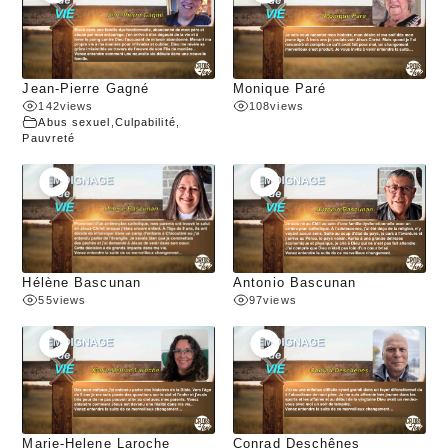
Jean-Pierre Gagné
Monique Paré
142
views
108
views
Abus sexuel
,
Culpabilité
,
Pauvreté
Hélène Bascunan
Antonio Bascunan
55
views
97
views
Marie-Helene Laroche
Conrad Deschênes