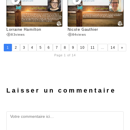
Lorraine Hamilton
Nicole Gauthier
83
views
84
views
1
2
3
4
5
6
7
8
9
10
11
…
14
»
Page 1 of 14
Laisser un commentaire