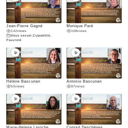
Jean-Pierre Gagné
Monique Paré
142
views
108
views
Abus sexuel
,
Culpabilité
,
Pauvreté
Hélène Bascunan
Antonio Bascunan
55
views
97
views
Marie-Helene Laroche
Conrad Deschênes