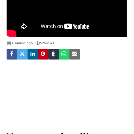
1 année ago
•
52
views