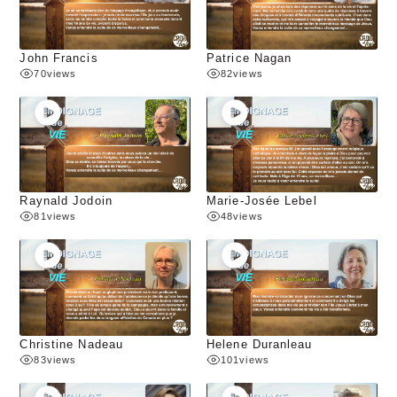
John Francis
Patrice Nagan
70
views
82
views
Raynald Jodoin
Marie-Josée Lebel
81
views
48
views
Christine Nadeau
Helene Duranleau
83
views
101
views