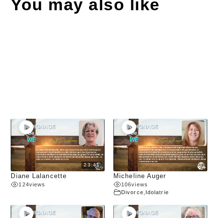
You may also like
23:41
Diane Lalancette
Micheline Auger
124
views
106
views
Divorce
,
Idolatrie