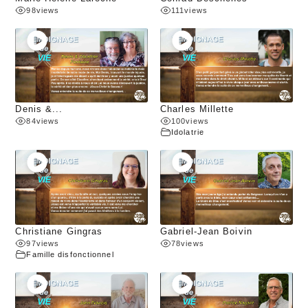
98
views
111
views
Denis &...
Charles Millette
84
views
100
views
Idolatrie
Christiane Gingras
Gabriel-Jean Boivin
97
views
78
views
Famille disfonctionnel