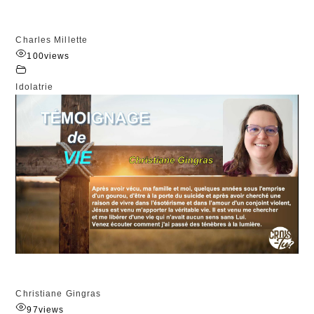
Charles Millette
100
views
Idolatrie
Christiane Gingras
97
views