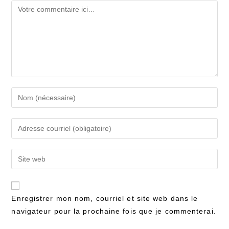
Commentaire
Enter
your
name
Enter
or
your
username
email
Enter
to
address
your
comment
to
website
comment
URL
Enregistrer mon nom, courriel et site web dans le
(optional)
navigateur pour la prochaine fois que je commenterai.