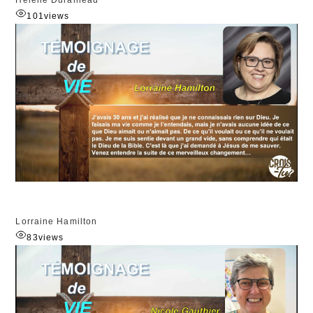
101
views
Lorraine Hamilton
83
views