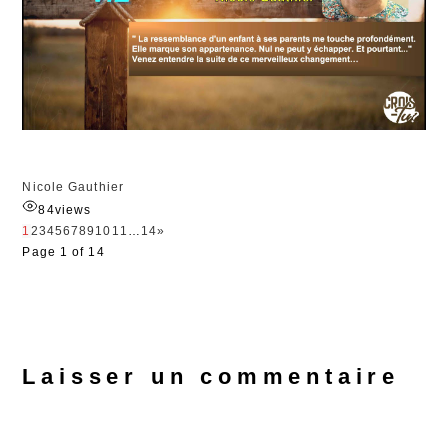
Nicole Gauthier
84
views
1
2
3
4
5
6
7
8
9
10
11
…
14
»
Page 1 of 14
Laisser un commentaire