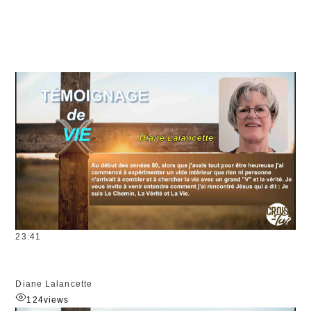
23:41
Diane Lalancette
124
views