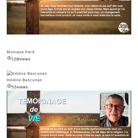
Monique Paré
108
views
Hélène Bascunan
55
views