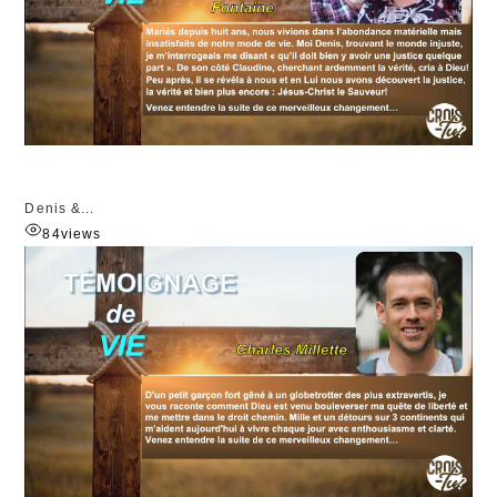
Denis &...
84
views