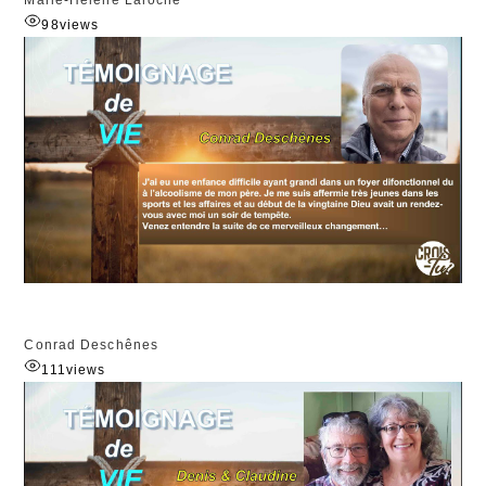
Marie-Helene Laroche
98
views
Conrad Deschênes
111
views