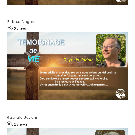
Patrice Nagan
82
views
Raynald Jodoin
81
views