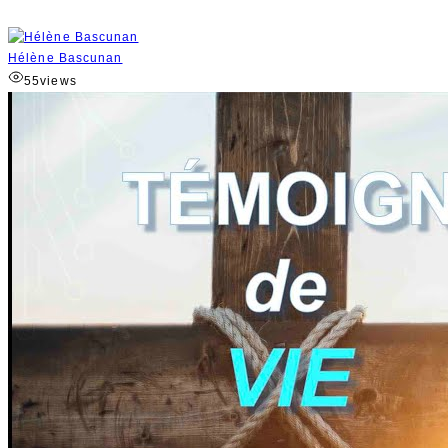
Hélène Bascunan
55
views