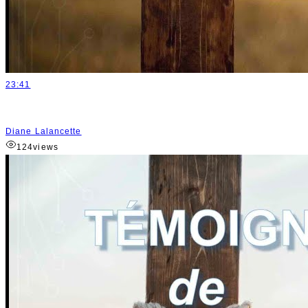
23:41
Diane Lalancette
124
views