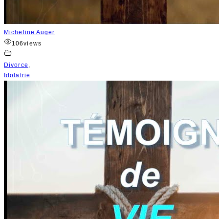
Micheline Auger
106
views
Divorce
,
Idolatrie