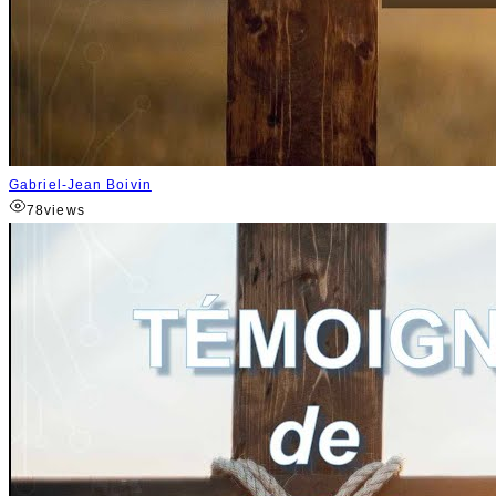
Gabriel-Jean Boivin
78
views