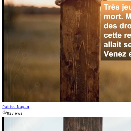
Patrice Nagan
82
views