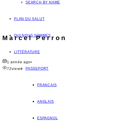
SEARCH BY NAME
PLAN DU SALUT
QUI NOUS SOMMES
Marcel Perron
LITTÉRATURE
1 année ago
•
PASSEPORT
72
views
FRANÇAIS
ANGLAIS
ESPAGNOL