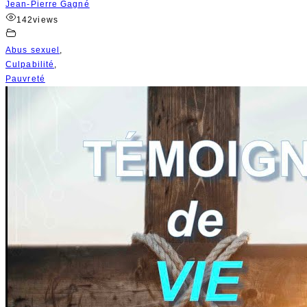
Jean-Pierre Gagné
142
views
Abus sexuel
,
Culpabilité
,
Pauvreté