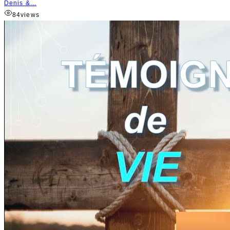
Denis &...
84
views