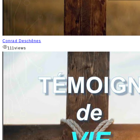
Conrad Deschênes
111
views