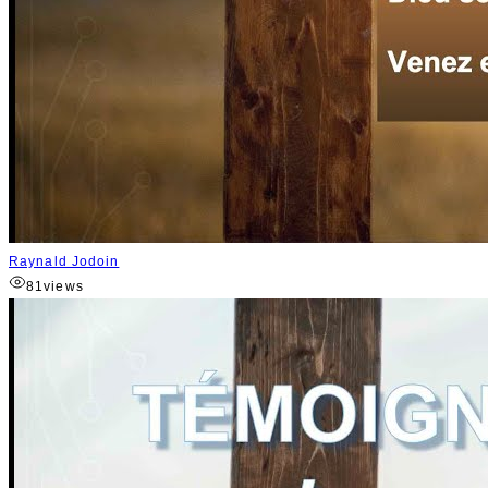
Raynald Jodoin
81
views