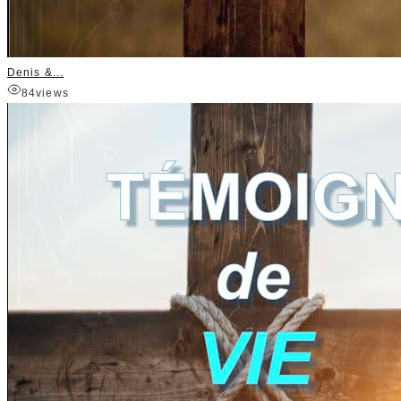
Denis &...
84
views