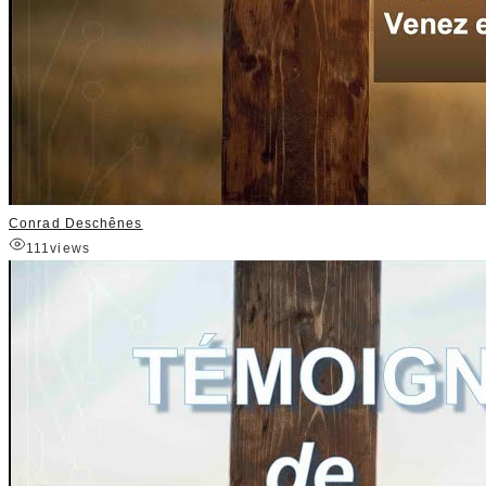
Conrad Deschênes
111
views