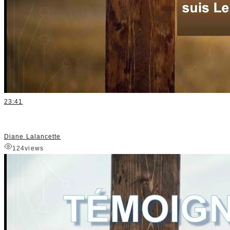
23:41
Diane Lalancette
124
views