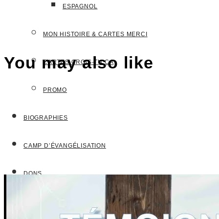
ESPAGNOL
MON HISTOIRE & CARTES MERCI
You may also like
CARTES CROIS-TU.CA
PROMO
BIOGRAPHIES
CAMP D’ÉVANGÉLISATION
DONS
NOUS JOINDRE