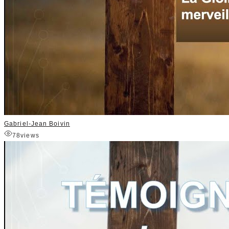
Gabriel-Jean Boivin
78
views