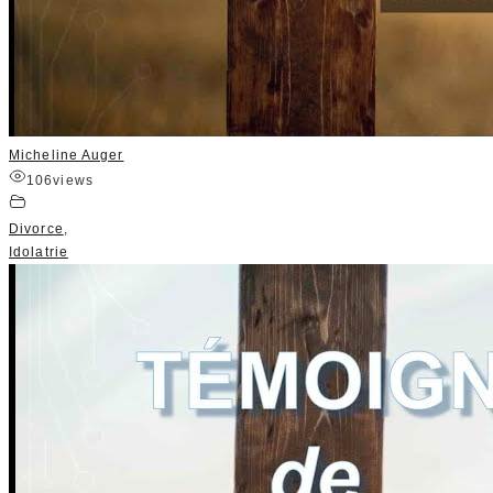
Micheline Auger
106
views
Divorce
,
Idolatrie