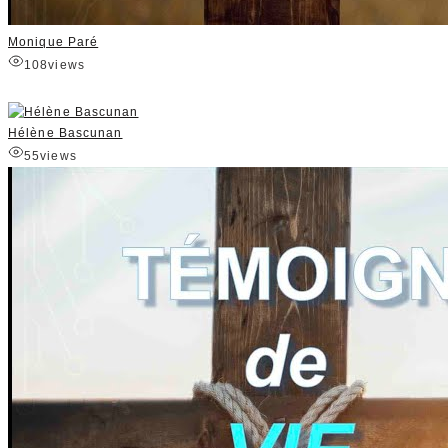
Monique Paré
108
views
Hélène Bascunan
55
views