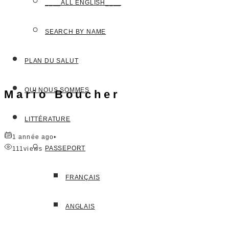
____ALL ENGLISH____
SEARCH BY NAME
PLAN DU SALUT
QUI NOUS SOMMES
Mario Boucher
LITTÉRATURE
1 année ago
•
PASSEPORT
111
views
FRANÇAIS
ANGLAIS