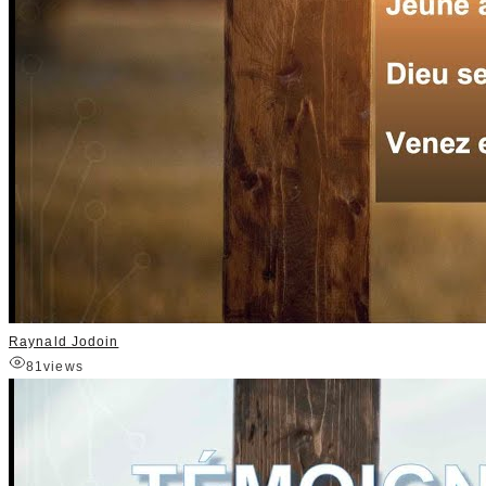
Raynald Jodoin
81
views