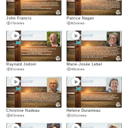
John Francis
Patrice Nagan
70
views
82
views
Raynald Jodoin
Marie-Josée Lebel
81
views
48
views
Christine Nadeau
Helene Duranleau
83
views
101
views