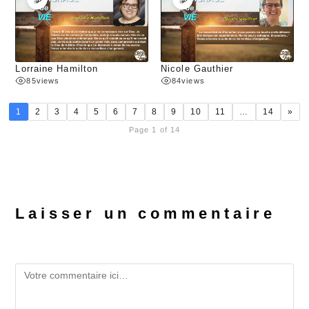
Lorraine Hamilton
Nicole Gauthier
85
views
84
views
1
2
3
4
5
6
7
8
9
10
11
…
14
»
Page 1 of 14
Laisser un commentaire