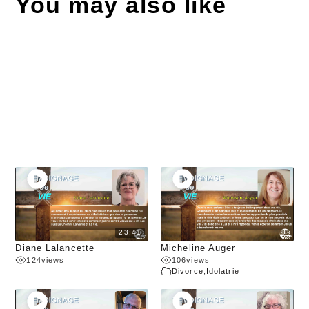
You may also like
23:41
Diane Lalancette
Micheline Auger
124
views
106
views
Divorce
,
Idolatrie