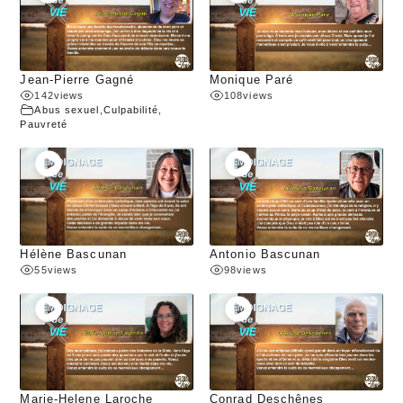
Jean-Pierre Gagné
Monique Paré
142
views
108
views
Abus sexuel
,
Culpabilité
,
Pauvreté
Hélène Bascunan
Antonio Bascunan
55
views
98
views
Marie-Helene Laroche
Conrad Deschênes