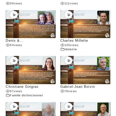
99
views
111
views
Denis &...
Charles Millette
84
views
100
views
Idolatrie
Christiane Gingras
Gabriel-Jean Boivin
97
views
78
views
Famille disfonctionnel