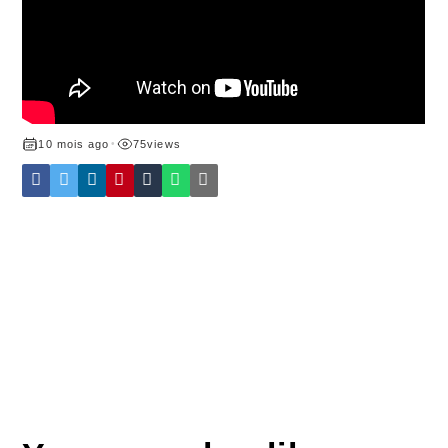
10 mois ago
•
75
views