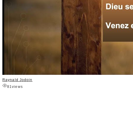
Raynald Jodoin
81
views