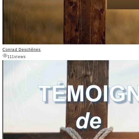
Conrad Deschênes
111
views