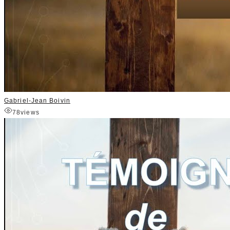
Gabriel-Jean Boivin
78
views