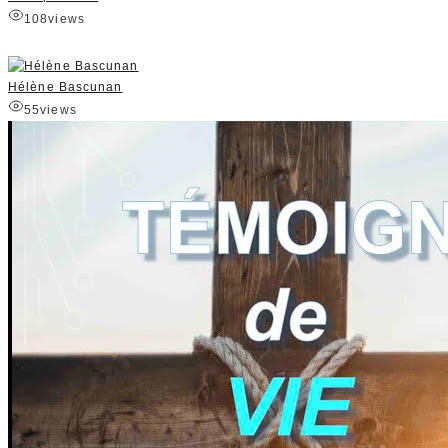
108
views
Hélène Bascunan
55
views