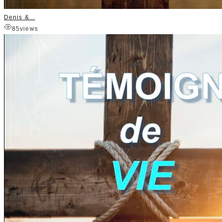
Denis &...
85
views