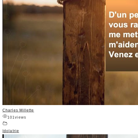
Charles Millette
101
views
Idolatrie