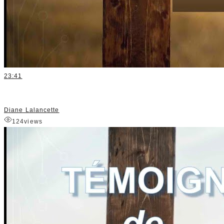
23:41
Diane Lalancette
124
views