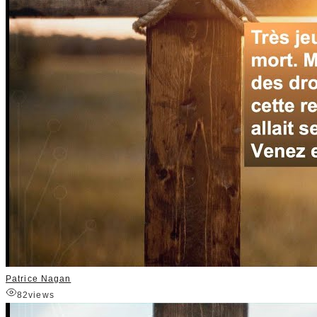
Patrice Nagan
82
views