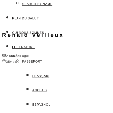
SEARCH BY NAME
PLAN DU SALUT
QUI NOUS SOMMES
Renald Veilleux
LITTÉRATURE
2 années ago
•
PASSEPORT
35
views
FRANÇAIS
ANGLAIS
ESPAGNOL