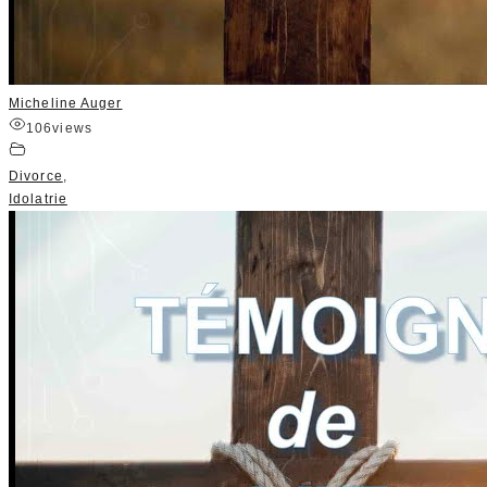
Micheline Auger
106
views
Divorce
,
Idolatrie