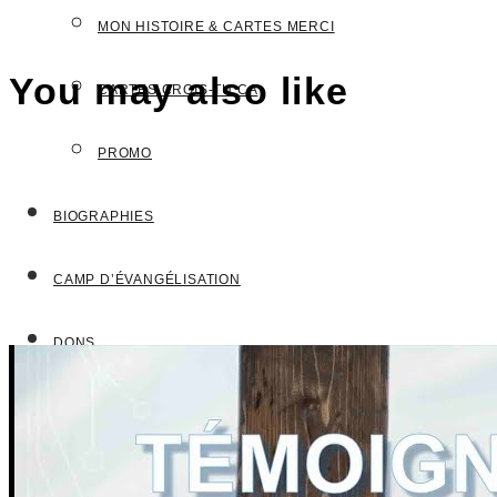
MON HISTOIRE & CARTES MERCI
You may also like
CARTES CROIS-TU.CA
PROMO
BIOGRAPHIES
CAMP D’ÉVANGÉLISATION
DONS
NOUS JOINDRE
VOTRE QUESTION?