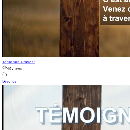
Jonathan Provost
49
views
Divorce