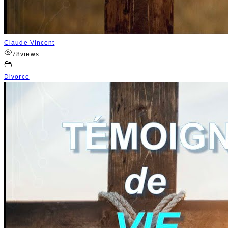
Claude Vincent
78
views
Divorce