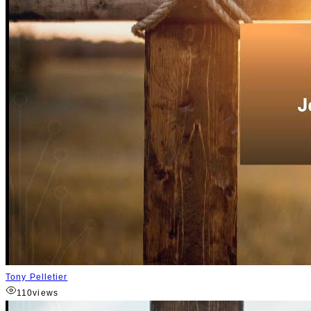
Tony Pelletier
110
views