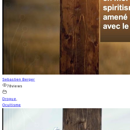
Sebastien Berger
78
views
Drogue
,
Ocultisme