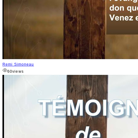
Remi Simoneau
60
views