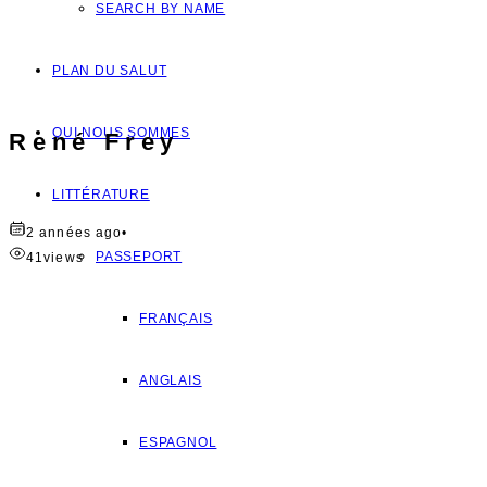
SEARCH BY NAME
PLAN DU SALUT
QUI NOUS SOMMES
René Frey
LITTÉRATURE
2 années ago
•
PASSEPORT
41
views
FRANÇAIS
ANGLAIS
ESPAGNOL