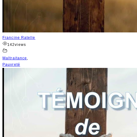
Francine Ratelle
142
views
Maltraitance
,
Pauvreté