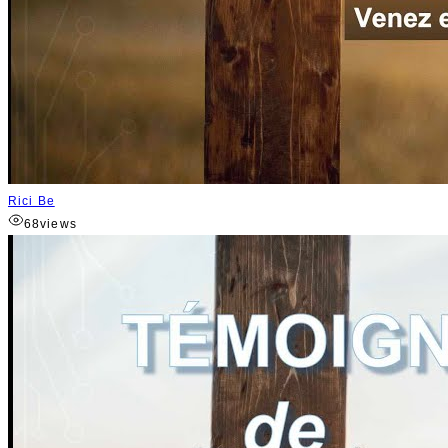
Rici Be
68
views