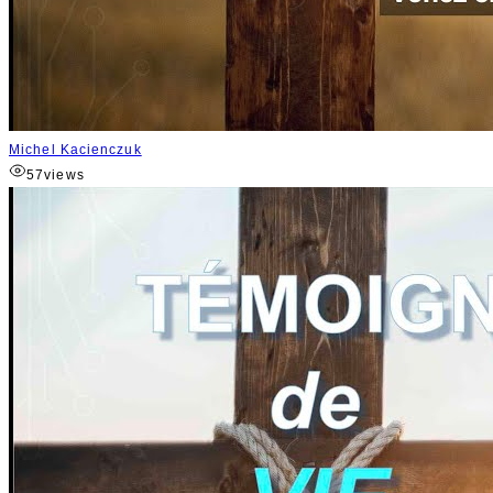
Michel Kacienczuk
57
views