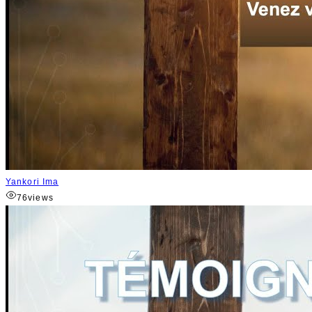
Yankori Ima
76
views