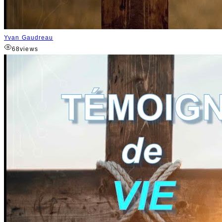
Yvan Gaudreau
68
views