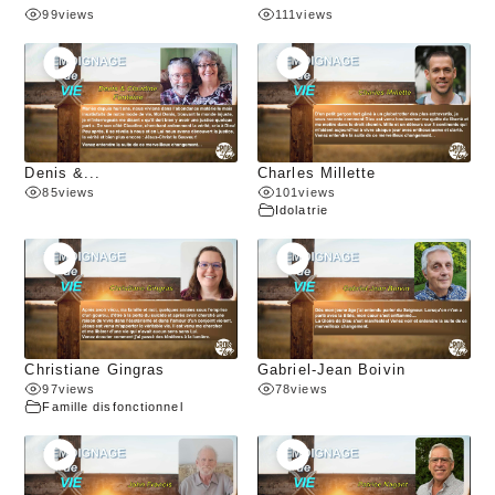
99
views
111
views
Denis &...
Charles Millette
85
views
101
views
Idolatrie
Christiane Gingras
Gabriel-Jean Boivin
97
views
78
views
Famille disfonctionnel