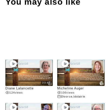
You may also like
23:41
Diane Lalancette
Micheline Auger
124
views
106
views
Divorce
,
Idolatrie