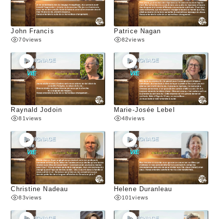
John Francis
Patrice Nagan
70
views
82
views
Raynald Jodoin
Marie-Josée Lebel
81
views
48
views
Christine Nadeau
Helene Duranleau
83
views
101
views