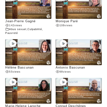
Jean-Pierre Gagné
Monique Paré
142
views
108
views
Abus sexuel
,
Culpabilité
,
Pauvreté
Hélène Bascunan
Antonio Bascunan
55
views
98
views
Marie-Helene Laroche
Conrad Deschênes