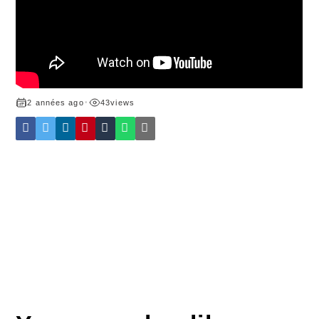
2 années ago
•
43
views