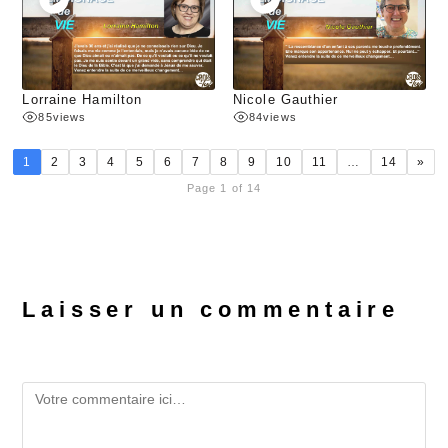
Lorraine Hamilton
Nicole Gauthier
85
views
84
views
1
2
3
4
5
6
7
8
9
10
11
…
14
»
Page 1 of 14
Laisser un commentaire