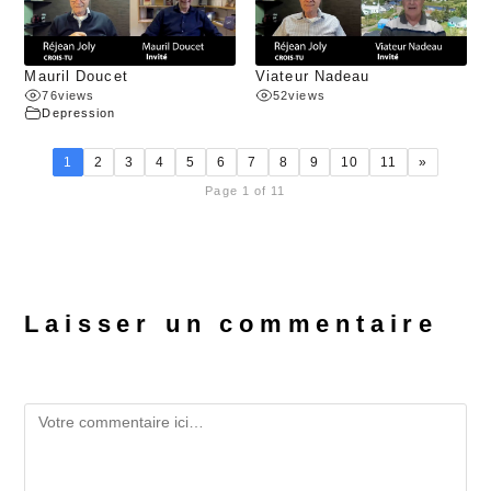
Mauril Doucet
Viateur Nadeau
76
views
52
views
Depression
1
2
3
4
5
6
7
8
9
10
11
»
Page 1 of 11
Laisser un commentaire