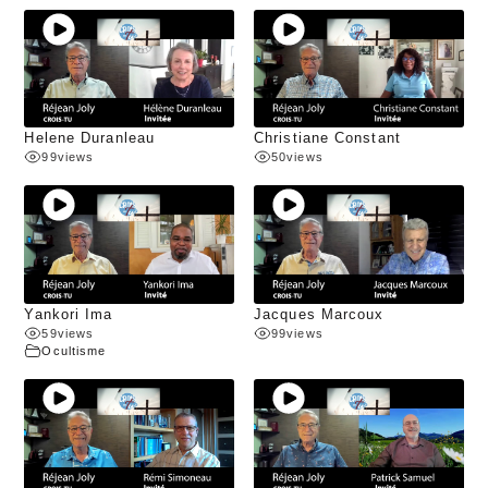
Helene Duranleau
Christiane Constant
99
views
50
views
Yankori Ima
Jacques Marcoux
59
views
99
views
Ocultisme