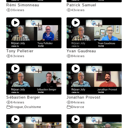
Rémi Simonneau
Patrick Samuel
36
views
43
views
Tony Pelletier
Yvan Gaudreau
63
views
84
views
Sébastien Berger
Jonathan Provost
64
views
84
views
Drogue
,
Ocultisme
Divorce