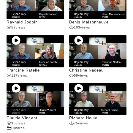
Raynald Jodoin
Denis Maisonneuve
57
views
103
views
Francine Ratelle
Christine Nadeau
117
views
58
views
Claude Vincent
Richard Houle
95
views
75
views
Divorce