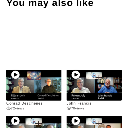
You may also like
Conrad Deschênes
John Francis
72
views
70
views