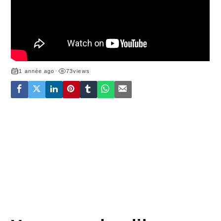
1 année ago
•
73
views