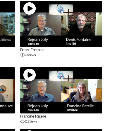
Denis Fontaine
73
views
Francine Ratelle
117
views