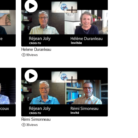
Helene Duranleau
99
views
Rémi Simonneau
36
views