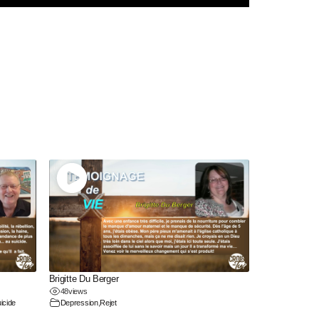
Brigitte Du Berger
48
views
icide
Depression
,
Rejet