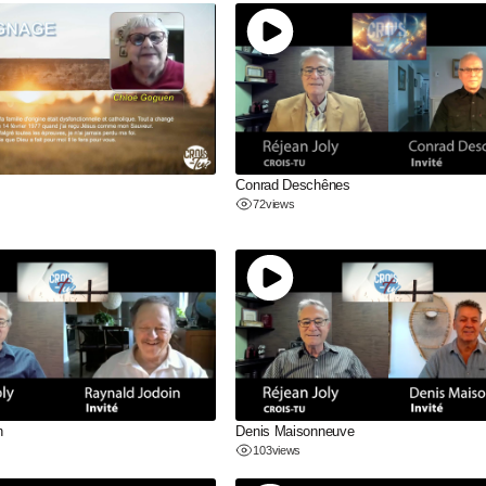
Conrad Deschênes
72
views
n
Denis Maisonneuve
103
views