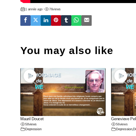
1 année ago
•
76
views
You may also like
Mauril Doucet
Genevieve Pell
58
views
56
views
Depression
Depression
,
D