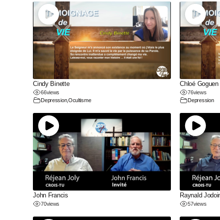
Cindy Binette
Chloé Goguen
66
views
76
views
Depression
,
Ocultisme
Depression
John Francis
Raynald Jodoi
70
views
57
views