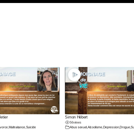
etier
Simon Hébert
56
views
ivorce
,
Maltraitance
,
Suicide
Abus sexuel
,
Alcoolisme
,
Depression
,
Drogue
,
Su