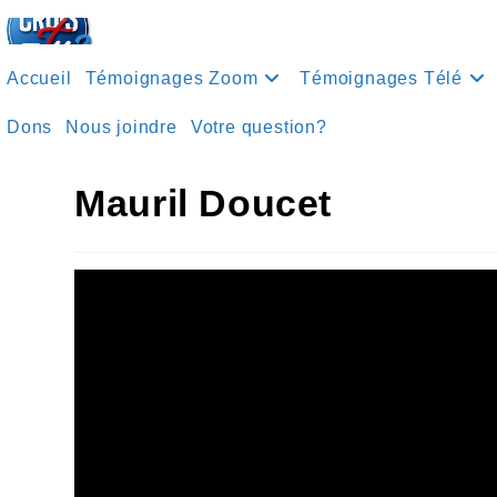
Accueil
Témoignages Zoom
Témoignages Télé
Dons
Nous joindre
Votre question?
Mauril Doucet