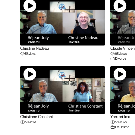
Christine Nadeau
Claude Vincen
58
views
95
views
Divorce
Christiane Constant
Yankori Ima
50
views
59
views
Ocultisme