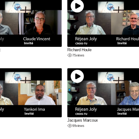
t
Richard Houle
75
views
Jacques Marcoux
99
views