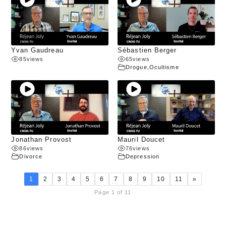
Yvan Gaudreau
Sébastien Berger
85
views
65
views
Drogue
,
Ocultisme
Jonathan Provost
Mauril Doucet
86
views
76
views
Divorce
Depression
1
2
3
4
5
6
7
8
9
10
11
»
Page 1 of 11