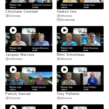
Christiane Constant
Yankori Ima
52
views
59
views
Ocultisme
Jacques Marcoux
Rémi Simonneau
100
views
36
views
Patrick Samuel
Tony Pelletier
43
views
63
views