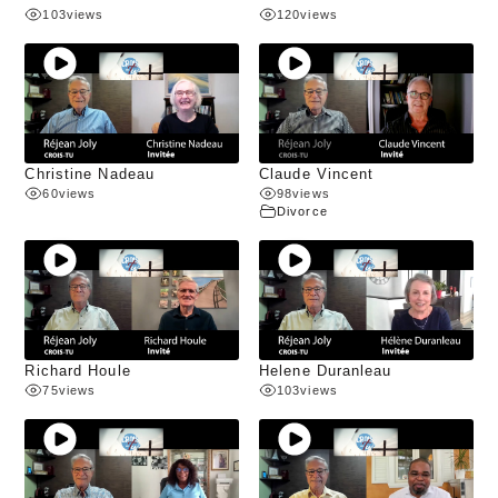
103
views
120
views
Christine Nadeau
Claude Vincent
60
views
98
views
Divorce
Richard Houle
Helene Duranleau
75
views
103
views