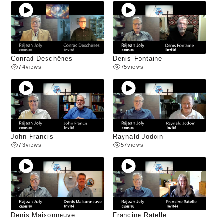
Conrad Deschênes
Denis Fontaine
74
views
75
views
John Francis
Raynald Jodoin
73
views
57
views
Denis Maisonneuve
Francine Ratelle