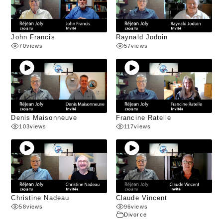
John Francis
Raynald Jodoin
70
views
57
views
Denis Maisonneuve
Francine Ratelle
103
views
117
views
Christine Nadeau
Claude Vincent
58
views
96
views
Divorce