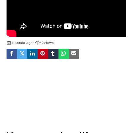
1 année ago
•
42
views