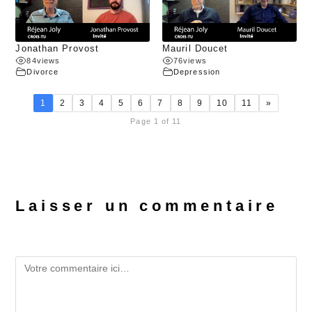
Jonathan Provost
Mauril Doucet
84
views
76
views
Divorce
Depression
1
2
3
4
5
6
7
8
9
10
11
»
Page 1 of 11
Laisser un commentaire