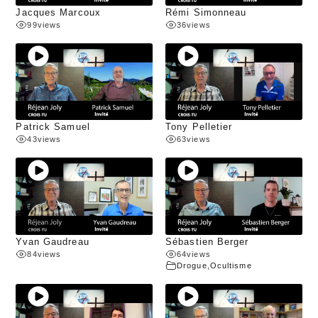
Jacques Marcoux
Rémi Simonneau
99
views
36
views
Patrick Samuel
Tony Pelletier
43
views
63
views
Yvan Gaudreau
Sébastien Berger
84
views
64
views
Drogue
,
Ocultisme