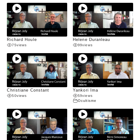
Richard Houle
Helene Duranleau
75
views
99
views
Christiane Constant
Yankori Ima
50
views
59
views
Ocultisme