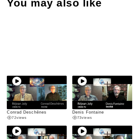
You may also like
Conrad Deschênes
Denis Fontaine
72
views
73
views