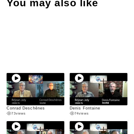
You may also like
Conrad Deschênes
Denis Fontaine
73
views
74
views