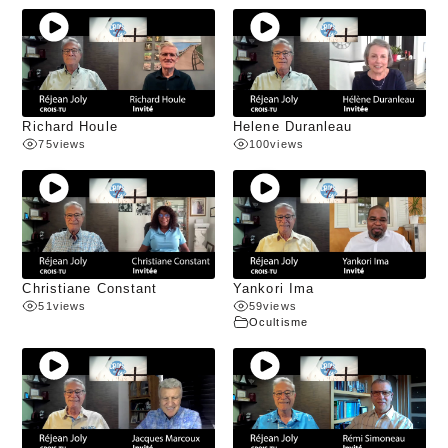
Richard Houle
Helene Duranleau
75
views
100
views
Christiane Constant
Yankori Ima
51
views
59
views
Ocultisme