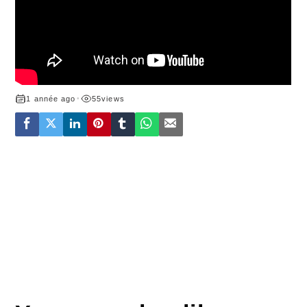
1 année ago
•
55
views