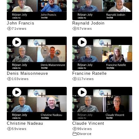
John Francis
Raynald Jodoin
71
views
57
views
Denis Maisonneuve
Francine Ratelle
103
views
117
views
Christine Nadeau
Claude Vincent
59
views
96
views
Divorce