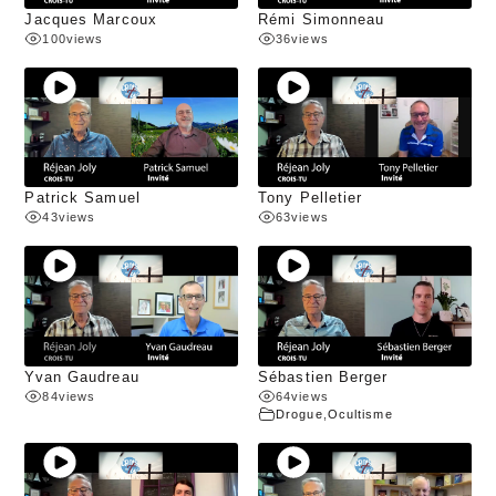
Jacques Marcoux
Rémi Simonneau
100
views
36
views
Patrick Samuel
Tony Pelletier
43
views
63
views
Yvan Gaudreau
Sébastien Berger
84
views
64
views
Drogue
,
Ocultisme