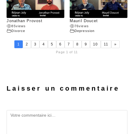
Jonathan Provost
Mauril Doucet
85
views
76
views
Divorce
Depression
1
2
3
4
5
6
7
8
9
10
11
»
Page 1 of 11
Laisser un commentaire