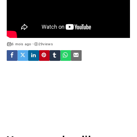
6 mois ago
•
29
views