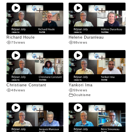
Richard Houle
Helene Duranleau
75
views
98
views
Christiane Constant
Yankori Ima
48
views
59
views
Ocultisme