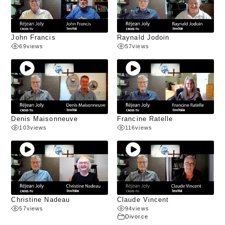
John Francis
Raynald Jodoin
69
views
57
views
Denis Maisonneuve
Francine Ratelle
103
views
116
views
Christine Nadeau
Claude Vincent
57
views
94
views
Divorce