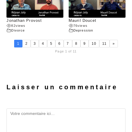
Jonathan Provost
Mauril Doucet
82
views
76
views
Divorce
Depression
1
2
3
4
5
6
7
8
9
10
11
»
Page 1 of 11
Laisser un commentaire