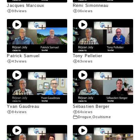
Jacques Marcoux
Rémi Simonneau
98
views
36
views
Patrick Samuel
Tony Pelletier
43
views
63
views
Yvan Gaudreau
Sébastien Berger
84
views
64
views
Drogue
,
Ocultisme