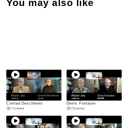
You may also like
Conrad Deschênes
Denis Fontaine
71
views
72
views