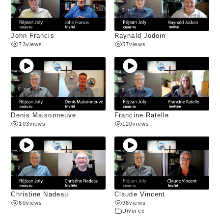
John Francis
Raynald Jodoin
73
views
57
views
Denis Maisonneuve
Francine Ratelle
103
views
120
views
Christine Nadeau
Claude Vincent
60
views
98
views
Divorce