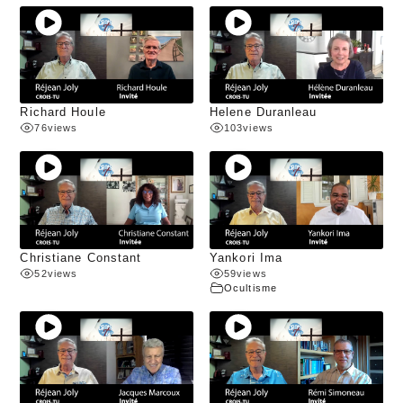
Richard Houle
Helene Duranleau
76
views
103
views
Christiane Constant
Yankori Ima
52
views
59
views
Ocultisme