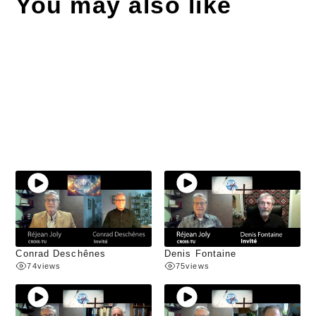
You may also like
Conrad Deschênes
Denis Fontaine
74
views
75
views