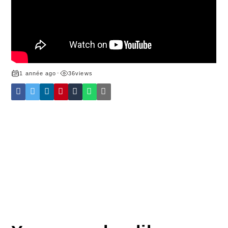
1 année ago
•
36
views