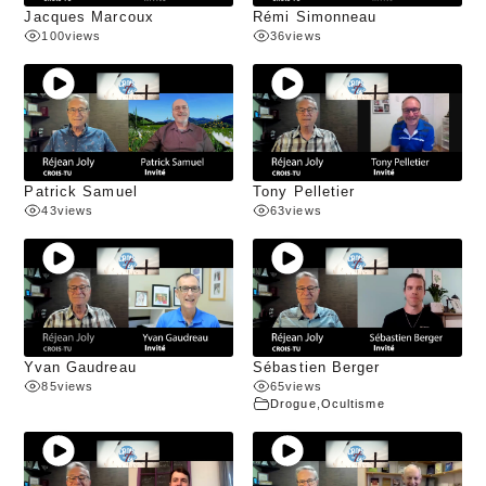
Jacques Marcoux
Rémi Simonneau
100
views
36
views
Patrick Samuel
Tony Pelletier
43
views
63
views
Yvan Gaudreau
Sébastien Berger
85
views
65
views
Drogue
,
Ocultisme