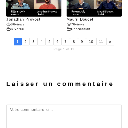
Jonathan Provost
Mauril Doucet
86
views
76
views
Divorce
Depression
1
2
3
4
5
6
7
8
9
10
11
»
Page 1 of 11
Laisser un commentaire