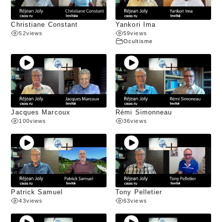
Christiane Constant
Yankori Ima
52
views
59
views
Ocultisme
Jacques Marcoux
Rémi Simonneau
100
views
36
views
Patrick Samuel
Tony Pelletier
43
views
63
views