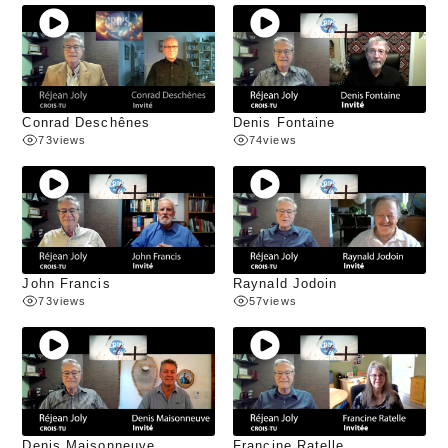
Conrad Deschênes
Denis Fontaine
73
views
74
views
John Francis
Raynald Jodoin
73
views
57
views
Denis Maisonneuve
Francine Ratelle