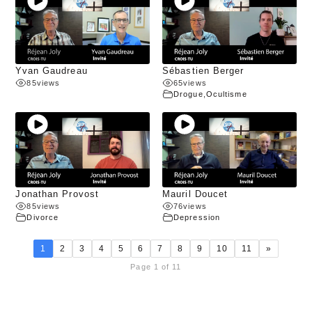
Yvan Gaudreau
Sébastien Berger
85
views
65
views
Drogue
,
Ocultisme
Jonathan Provost
Mauril Doucet
85
views
76
views
Divorce
Depression
1
2
3
4
5
6
7
8
9
10
11
»
Page 1 of 11