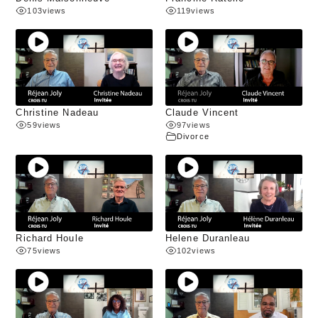
103
views
119
views
Christine Nadeau
Claude Vincent
59
views
97
views
Divorce
Richard Houle
Helene Duranleau
75
views
102
views