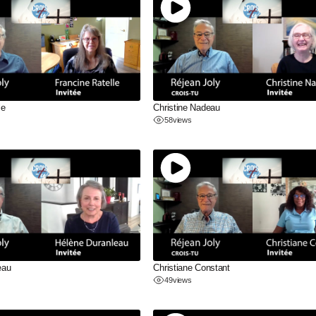
le
Christine Nadeau
58
views
eau
Christiane Constant
49
views