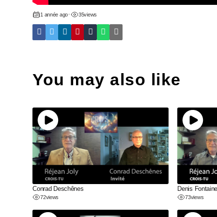
1 année ago
•
35
views
You may also like
Conrad Deschênes
Denis Fontain
72
views
73
views