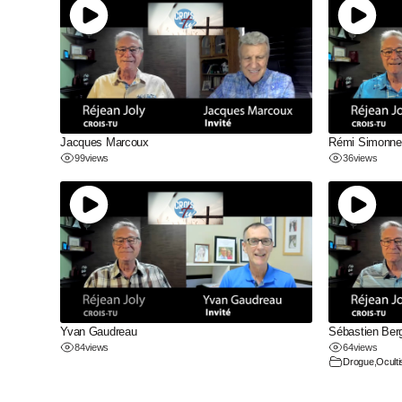
Jacques Marcoux
Rémi Simonne
99
views
36
views
Yvan Gaudreau
Sébastien Ber
84
views
64
views
Drogue
,
Ocult