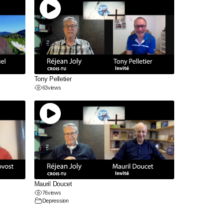
Tony Pelletier
63
views
Mauril Doucet
76
views
Depression