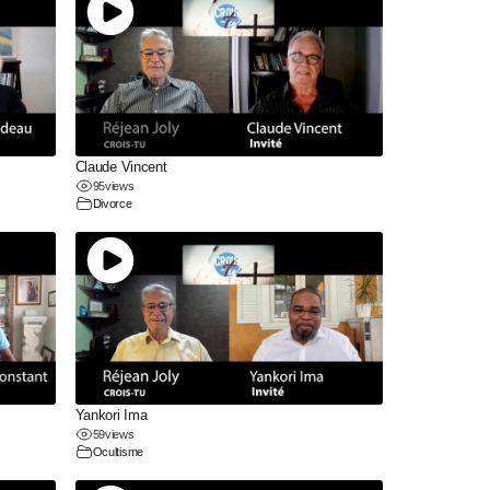
Claude Vincent
95
views
Divorce
Yankori Ima
59
views
Ocultisme