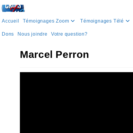
Accueil
Témoignages Zoom
Témoignages Télé
Dons
Nous joindre
Votre question?
Marcel Perron