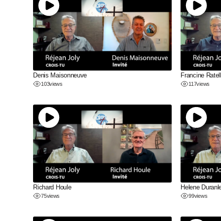
Denis Maisonneuve
Francine Ratel
103
views
117
views
Richard Houle
Helene Duranl
75
views
99
views