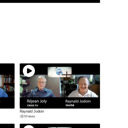
Raynald Jodoin
57
views