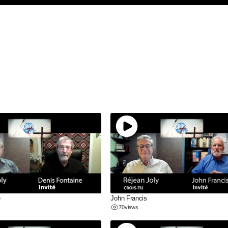
e
John Francis
70
views