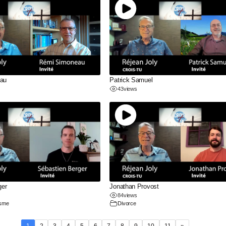
au
Patrick Samuel
43
views
ger
Jonathan Provost
84
views
isme
Divorce