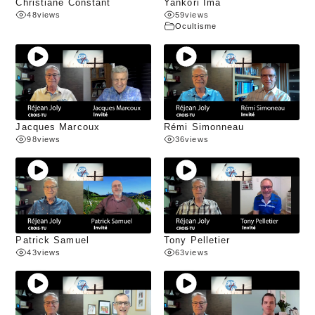
Christiane Constant
Yankori Ima
48
views
59
views
Ocultisme
Jacques Marcoux
Rémi Simonneau
98
views
36
views
Patrick Samuel
Tony Pelletier
43
views
63
views