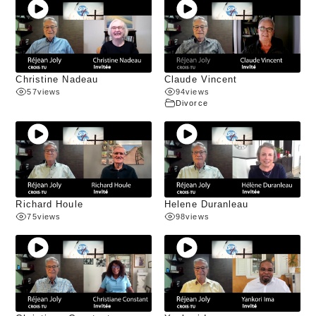
Christine Nadeau
Claude Vincent
57
views
94
views
Divorce
Richard Houle
Helene Duranleau
75
views
98
views