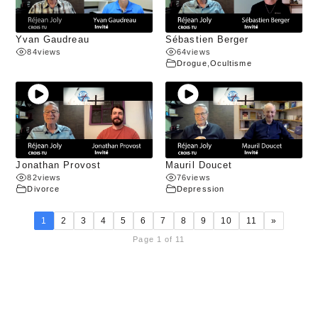
Yvan Gaudreau
Sébastien Berger
84
views
64
views
Drogue
,
Ocultisme
Jonathan Provost
Mauril Doucet
82
views
76
views
Divorce
Depression
1
2
3
4
5
6
7
8
9
10
11
»
Page 1 of 11