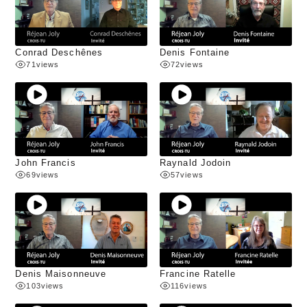
Conrad Deschênes
Denis Fontaine
71
views
72
views
John Francis
Raynald Jodoin
69
views
57
views
Denis Maisonneuve
Francine Ratelle
103
views
116
views