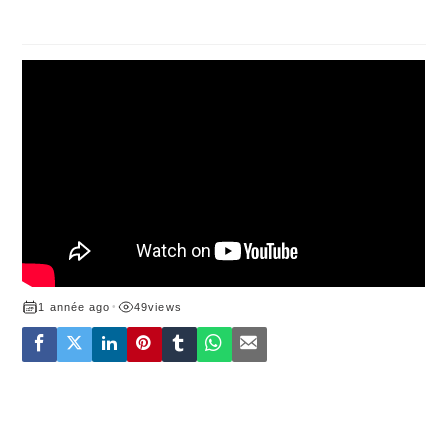
1 année ago
•
49
views