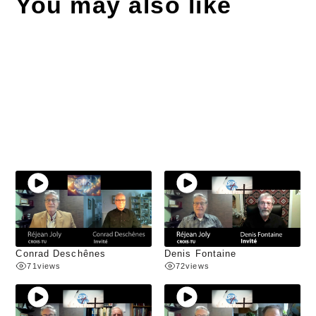
You may also like
Conrad Deschênes
Denis Fontaine
71
views
72
views