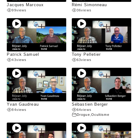
Jacques Marcoux
Rémi Simonneau
99
views
36
views
Patrick Samuel
Tony Pelletier
43
views
63
views
Yvan Gaudreau
Sébastien Berger
84
views
64
views
Drogue
,
Ocultisme