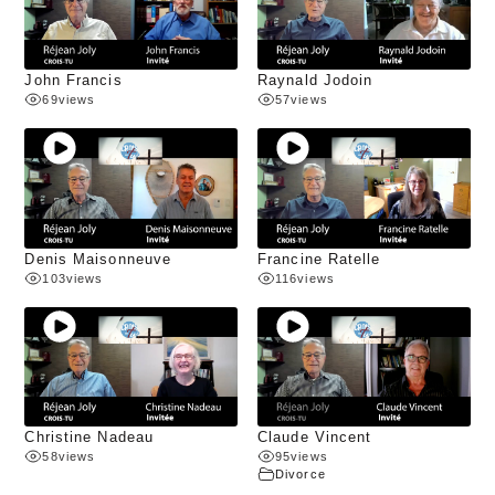
John Francis
Raynald Jodoin
69
views
57
views
Denis Maisonneuve
Francine Ratelle
103
views
116
views
Christine Nadeau
Claude Vincent
58
views
95
views
Divorce