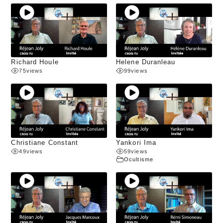
Richard Houle
Helene Duranleau
75
views
99
views
Christiane Constant
Yankori Ima
49
views
59
views
Ocultisme