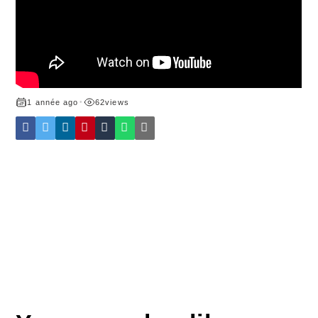
1 année ago
•
62
views