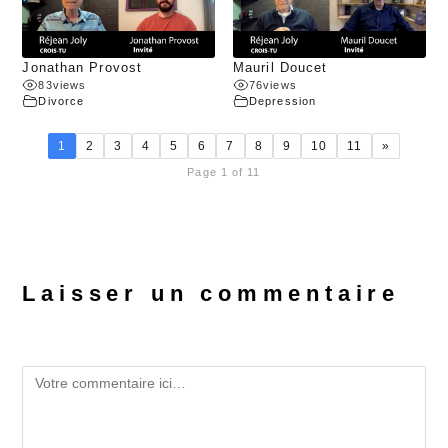
Jonathan Provost
Mauril Doucet
83
views
76
views
Divorce
Depression
1
2
3
4
5
6
7
8
9
10
11
»
Page 1 of 11
Laisser un commentaire