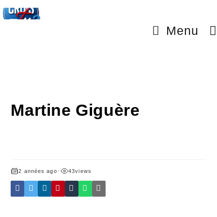
Menu
Martine Giguère
2 années ago
•
43
views