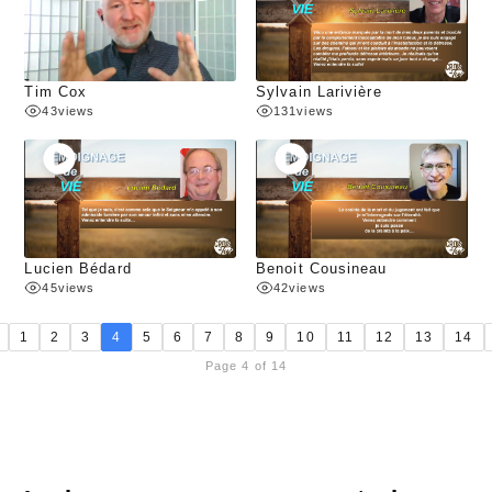
Tim Cox
Sylvain Larivière
43
views
131
views
Lucien Bédard
Benoit Cousineau
45
views
42
views
1
2
3
4
5
6
7
8
9
10
11
12
13
14
Page 4 of 14