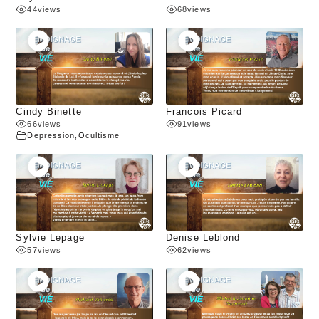
44
views
68
views
Cindy Binette
Francois Picard
66
views
91
views
Depression
,
Ocultisme
Sylvie Lepage
Denise Leblond
57
views
62
views