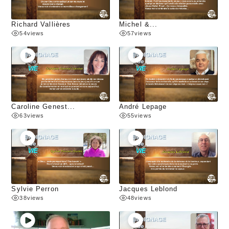
Richard Vallières
Michel &...
54
views
57
views
Caroline Genest...
André Lepage
63
views
55
views
Sylvie Perron
Jacques Leblond
38
views
48
views