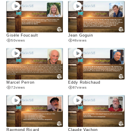
Gisèle Foucault
Jean Goguin
50
views
46
views
Marcel Perron
Eddy Robichaud
72
views
87
views
Raymond Ricard
Claude Vachon