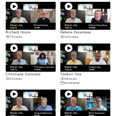
Richard Houle
Helene Duranleau
75
views
102
views
Christiane Constant
Yankori Ima
52
views
59
views
Ocultisme