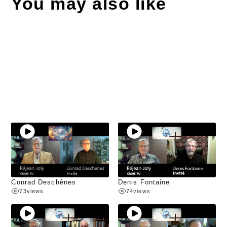
You may also like
Conrad Deschênes
Denis Fontaine
73
views
74
views