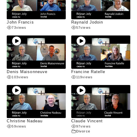
John Francis
Raynald Jodoin
73
views
57
views
Denis Maisonneuve
Francine Ratelle
103
views
119
views
Christine Nadeau
Claude Vincent
59
views
97
views
Divorce