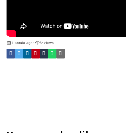
1 année ago
•
34
views