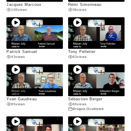
Jacques Marcoux
Rémi Simonneau
100
views
36
views
Patrick Samuel
Tony Pelletier
43
views
63
views
Yvan Gaudreau
Sébastien Berger
85
views
65
views
Drogue
,
Ocultisme