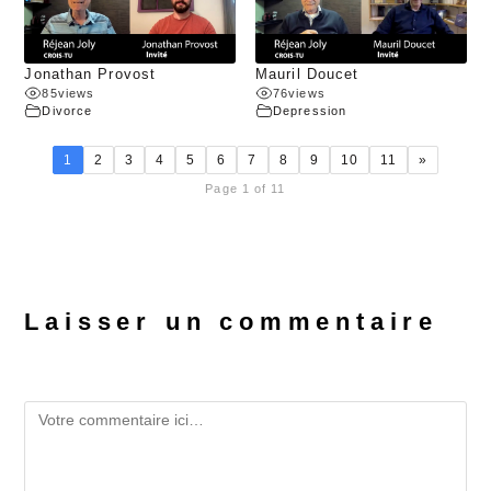
Jonathan Provost
Mauril Doucet
85
views
76
views
Divorce
Depression
1
2
3
4
5
6
7
8
9
10
11
»
Page 1 of 11
Laisser un commentaire