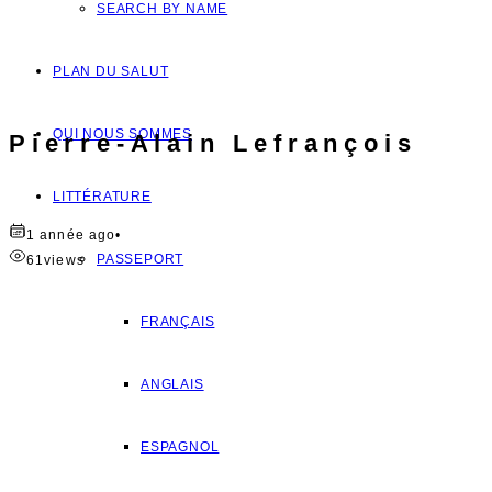
SEARCH BY NAME
PLAN DU SALUT
QUI NOUS SOMMES
Pierre-Alain Lefrançois
LITTÉRATURE
1 année ago
•
PASSEPORT
61
views
FRANÇAIS
ANGLAIS
ESPAGNOL