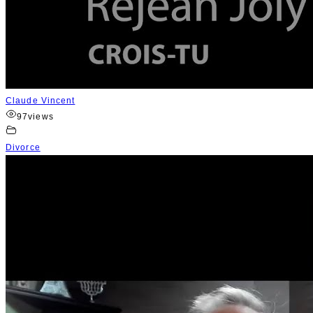
Claude Vincent
97
views
Divorce