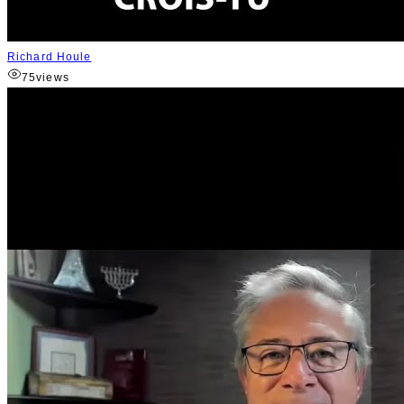
Richard Houle
75
views