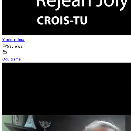
Yankori Ima
59
views
Ocultisme