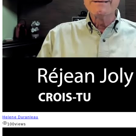
Helene Duranleau
100
views