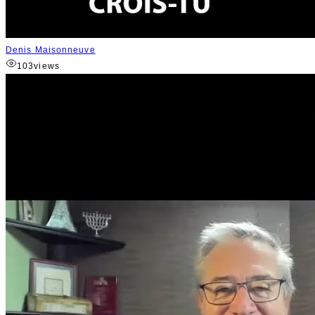
Denis Maisonneuve
103
views