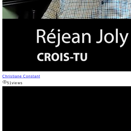
Christiane Constant
51
views