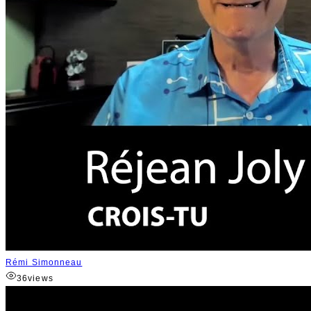
Rémi Simonneau
36
views