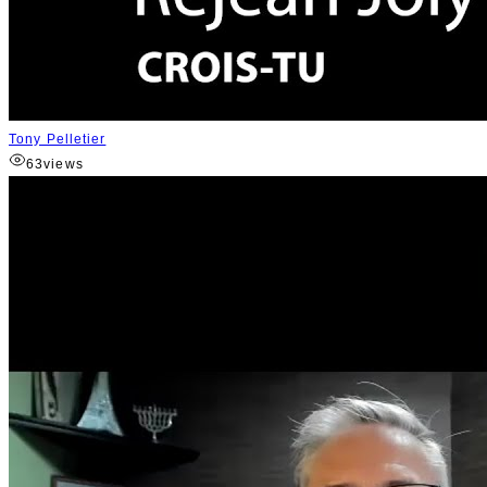
Tony Pelletier
63
views