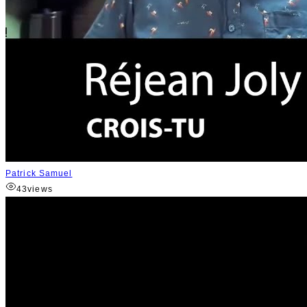
Patrick Samuel
43
views