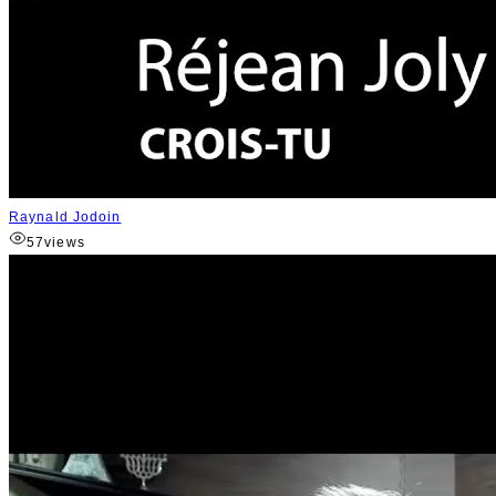
Raynald Jodoin
57
views