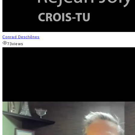
Conrad Deschênes
73
views