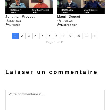
Jonathan Provost
Mauril Doucet
83
views
76
views
Divorce
Depression
1
2
3
4
5
6
7
8
9
10
11
»
Page 1 of 11
Laisser un commentaire