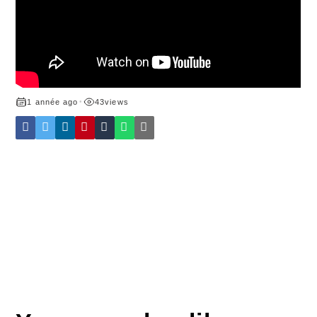
1 année ago
•
43
views