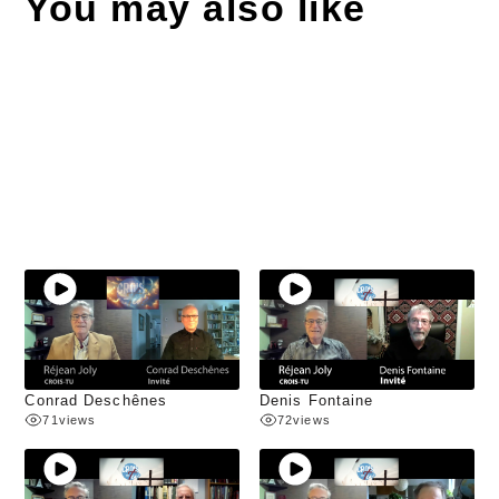
You may also like
Conrad Deschênes
Denis Fontaine
71
views
72
views