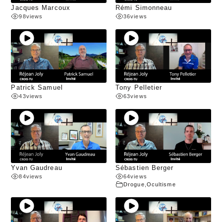
Jacques Marcoux
Rémi Simonneau
98
views
36
views
Patrick Samuel
Tony Pelletier
43
views
63
views
Yvan Gaudreau
Sébastien Berger
84
views
64
views
Drogue
,
Ocultisme