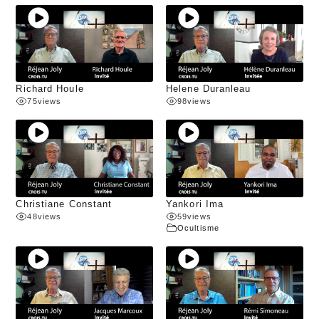
Richard Houle
Helene Duranleau
75
views
98
views
Christiane Constant
Yankori Ima
48
views
59
views
Ocultisme