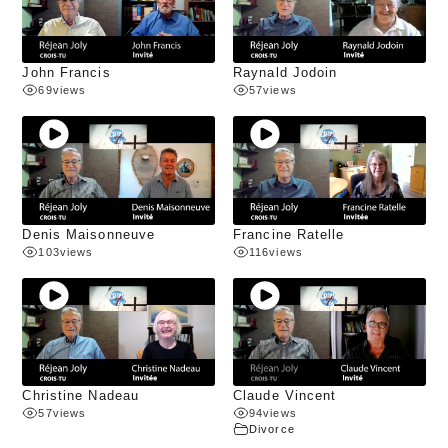
John Francis
Raynald Jodoin
69
views
57
views
Denis Maisonneuve
Francine Ratelle
103
views
116
views
Christine Nadeau
Claude Vincent
57
views
94
views
Divorce